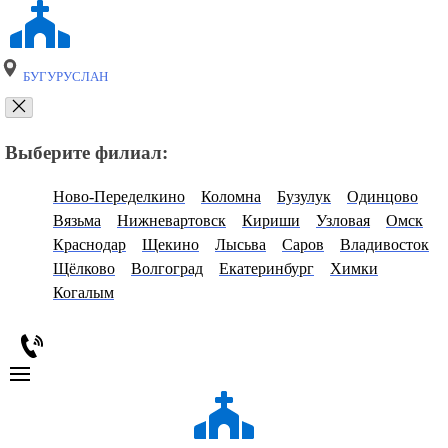
БУГУРУСЛАН
Выберите филиал:
Ново-Переделкино
Коломна
Бузулук
Одинцово
Вязьма
Нижневартовск
Кириши
Узловая
Омск
Краснодар
Щекино
Лысьва
Саров
Владивосток
Щёлково
Волгоград
Екатеринбург
Химки
Когалым