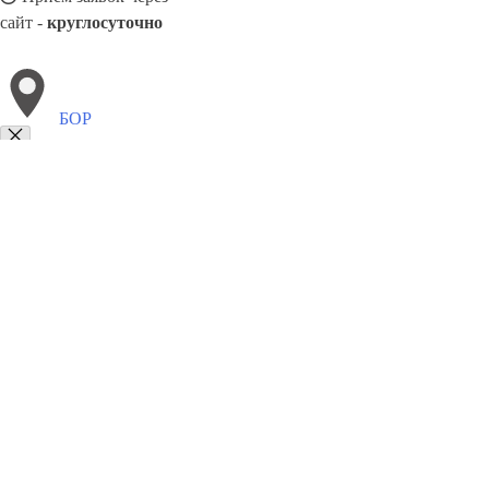
сайт -
круглосуточно
БОР
Выберите филиал:
8(800)5527584
Заказать звонок
Похоронное бюро в Боре
Услуги
Каталог товаров
Цены
Сотрудничес
Ритуальные услуги в Боре