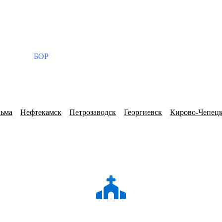
БОР
льма
Нефтекамск
Петрозаводск
Георгиевск
Кирово-Чепец