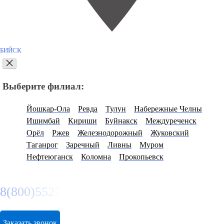
БИЙСК
Выберите филиал:
Йошкар-Ола
Ревда
Тулун
Набережные Челны
Ишимбай
Кириши
Буйнакск
Междуреченск
Орёл
Ржев
Железнодорожный
Жуковский
Таганрог
Заречный
Ливны
Муром
Нефтеюганск
Коломна
Прокопьевск
8(800)5527584
Заказать звонок