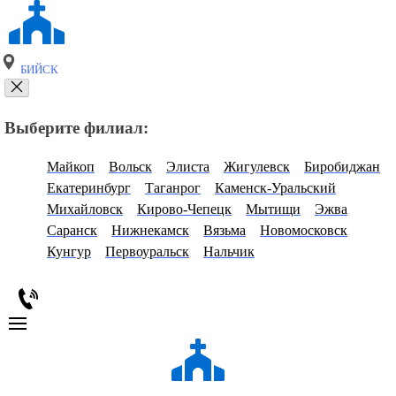
БИЙСК
Выберите филиал:
Майкоп
Вольск
Элиста
Жигулевск
Биробиджан
Екатеринбург
Таганрог
Каменск-Уральский
Михайловск
Кирово-Чепецк
Мытищи
Эжва
Саранск
Нижнекамск
Вязьма
Новомосковск
Кунгур
Первоуральск
Нальчик