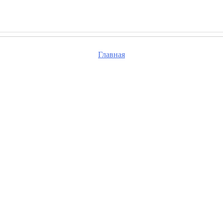
Главная
та, проверьте правильность набранного вами адре