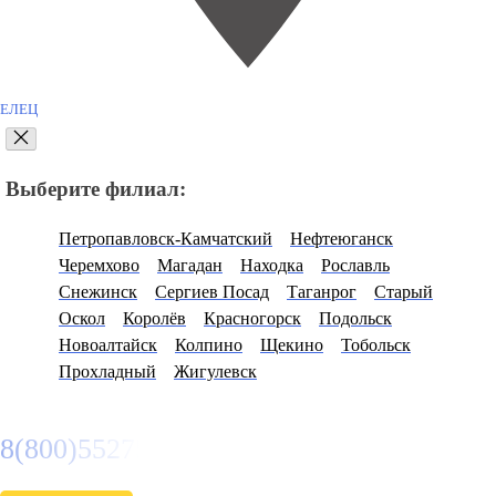
ЕЛЕЦ
Выберите филиал:
Петропавловск-Камчатский
Нефтеюганск
Черемхово
Магадан
Находка
Рославль
Снежинск
Сергиев Посад
Таганрог
Старый
Оскол
Королёв
Красногорск
Подольск
Новоалтайск
Колпино
Щекино
Тобольск
Прохладный
Жигулевск
8(800)5527584