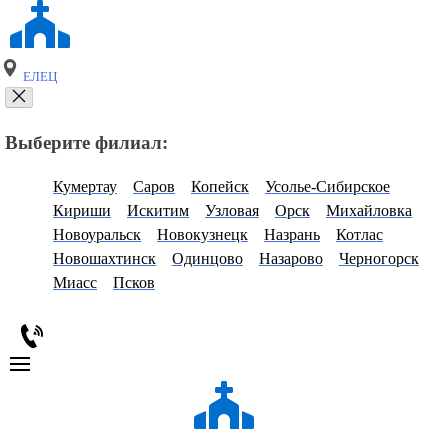
ЕЛЕЦ
Выберите филиал:
Кумертау
Саров
Копейск
Усолье-Сибирское
Кириши
Искитим
Узловая
Орск
Михайловка
Новоуральск
Новокузнецк
Назрань
Котлас
Новошахтинск
Одинцово
Назарово
Черногорск
Миасс
Псков