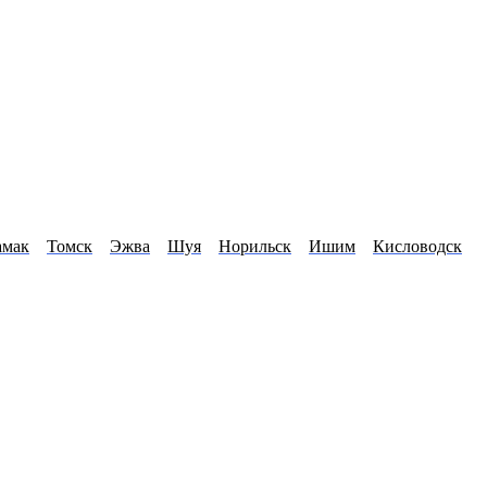
амак
Томск
Эжва
Шуя
Норильск
Ишим
Кисловодск