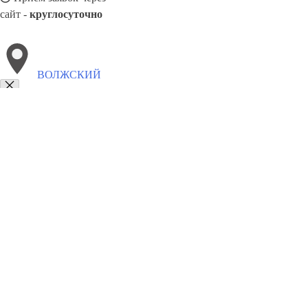
сайт -
круглосуточно
ВОЛЖСКИЙ
Выберите филиал:
Соликамск
Вологда
Петрозаводск
Чехов
Камышин
Железнодорожный
Тихорецк
Тула
Тулун
Коломна
8(800)5527584
Заказать звонок
Алюминиевые окна в Волжском
Виды
Цены
Сотрудничество
Контакт