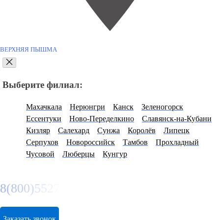
ВЕРХНЯЯ ПЫШМА
Выберите филиал:
Махачкала
Нерюнгри
Канск
Зеленогорск
Ессентуки
Ново-Переделкино
Славянск-на-Кубани
Кизляр
Салехард
Сунжа
Королёв
Липецк
Серпухов
Новороссийск
Тамбов
Прохладный
Чусовой
Люберцы
Кунгур
8(800)5527584
Заказать звонок