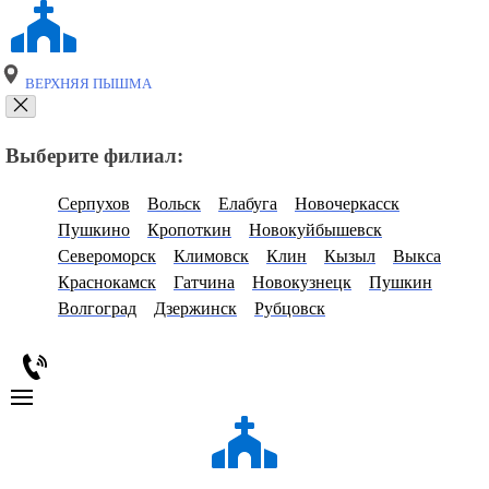
ВЕРХНЯЯ ПЫШМА
Выберите филиал:
Серпухов
Вольск
Елабуга
Новочеркасск
Пушкино
Кропоткин
Новокуйбышевск
Североморск
Климовск
Клин
Кызыл
Выкса
Краснокамск
Гатчина
Новокузнецк
Пушкин
Волгоград
Дзержинск
Рубцовск