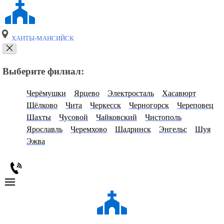
ХАНТЫ-МАНСИЙСК
Выберите филиал:
Черёмушки
Ярцево
Электросталь
Хасавюрт
Щёлково
Чита
Черкесск
Черногорск
Череповец
Шахты
Чусовой
Чайковский
Чистополь
Ярославль
Черемхово
Шадринск
Энгельс
Шуя
Эжва