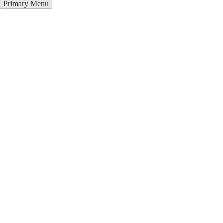
Primary Menu
Металлоконструкции в
Тихвине
Отправьте заявку в период действия акции!
и получите бонус.