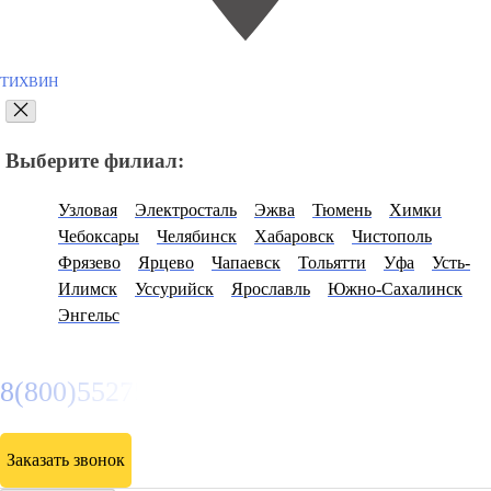
ТИХВИН
Выберите филиал:
Узловая
Электросталь
Эжва
Тюмень
Химки
Чебоксары
Челябинск
Хабаровск
Чистополь
Фрязево
Ярцево
Чапаевск
Тольятти
Уфа
Усть-
Илимск
Уссурийск
Ярославль
Южно-Сахалинск
Энгельс
8(800)5527584
Заказать звонок