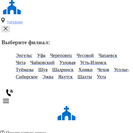
ТИХВИН
Выберите филиал:
Энгельс
Уфа
Череповец
Чусовой
Чапаевск
Чита
Чайковский
Узловая
Усть-Илимск
Туймазы
Шуя
Шадринск
Химки
Чехов
Усолье-
Сибирское
Эжва
Якутск
Шахты
Ухта
Прием заявок через