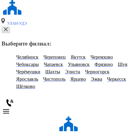
УЛАН-УДЭ
Выберите филиал:
Челябинск
Череповец
Якутск
Черемхово
Чебоксары
Чапаевск
Ульяновск
Фрязино
Шуя
Черёмушки
Шахты
Элиста
Черногорск
Ярославль
Чистополь
Ярцево
Эжва
Черкесск
Щёлково