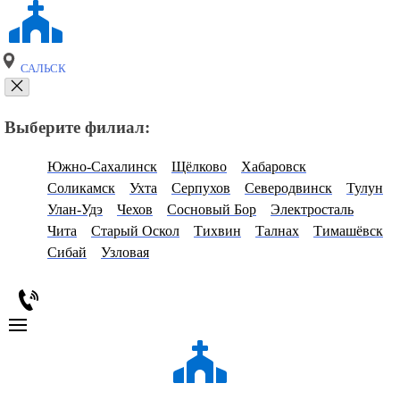
САЛЬСК
Выберите филиал:
Южно-Сахалинск
Щёлково
Хабаровск
Соликамск
Ухта
Серпухов
Северодвинск
Тулун
Улан-Удэ
Чехов
Сосновый Бор
Электросталь
Чита
Старый Оскол
Тихвин
Талнах
Тимашёвск
Сибай
Узловая