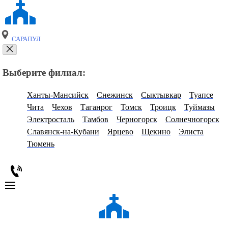
САРАПУЛ
Выберите филиал:
Ханты-Мансийск
Снежинск
Сыктывкар
Туапсе
Чита
Чехов
Таганрог
Томск
Троицк
Туймазы
Электросталь
Тамбов
Черногорск
Солнечногорск
Славянск-на-Кубани
Ярцево
Щекино
Элиста
Тюмень