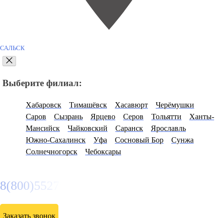
САЛЬСК
Выберите филиал:
Хабаровск
Тимашёвск
Хасавюрт
Черёмушки
Саров
Сызрань
Ярцево
Серов
Тольятти
Ханты-
Мансийск
Чайковский
Саранск
Ярославль
Южно-Сахалинск
Уфа
Сосновый Бор
Сунжа
Солнечногорск
Чебоксары
8(800)5527584
Заказать звонок