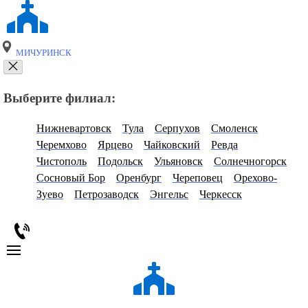
МИЧУРИНСК
Выберите филиал:
Нижневартовск
Тула
Серпухов
Смоленск
Черемхово
Ярцево
Чайковский
Ревда
Чистополь
Подольск
Ульяновск
Солнечногорск
Сосновый Бор
Оренбург
Череповец
Орехово-
Зуево
Петрозаводск
Энгельс
Черкесск