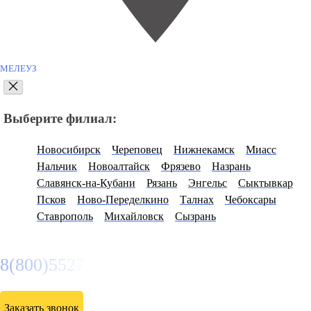
МЕЛЕУЗ
Выберите филиал:
Новосибирск
Череповец
Нижнекамск
Миасс
Нальчик
Новоалтайск
Фрязево
Назрань
Славянск-на-Кубани
Рязань
Энгельс
Сыктывкар
Псков
Ново-Переделкино
Талнах
Чебоксары
Ставрополь
Михайловск
Сызрань
8(800)5527584
Заказать звонок