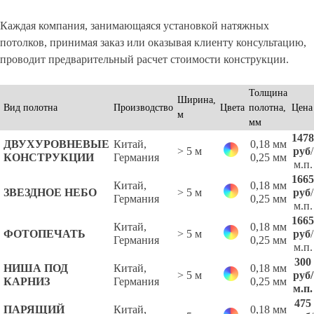
Каждая компания, занимающаяся установкой натяжных
потолков, принимая заказ или оказывая клиенту консультацию,
проводит предварительный расчет стоимости конструкции.
Толщина
Ширина,
Вид полотна
Производство
Цвета
полотна,
Цена
м
мм
1478
ДВУХУРОВНЕВЫЕ
Китай,
0,18 мм
> 5 м
руб
/
КОНСТРУКЦИИ
Германия
0,25 мм
м.п.
1665
Китай,
0,18 мм
ЗВЕЗДНОЕ НЕБО
> 5 м
руб
/
Германия
0,25 мм
м.п.
1665
Китай,
0,18 мм
ФОТОПЕЧАТЬ
> 5 м
руб
/
Германия
0,25 мм
м.п.
300
НИША ПОД
Китай,
0,18 мм
> 5 м
руб
/
КАРНИЗ
Германия
0,25 мм
м.п.
475
ПАРЯЩИЙ
Китай,
0,18 мм