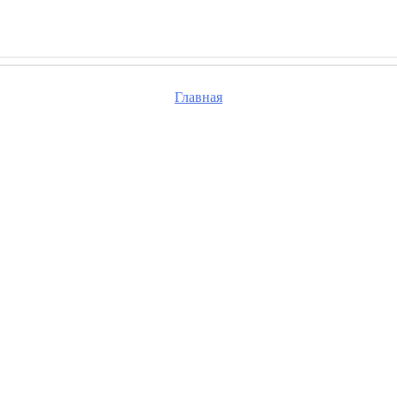
Главная
та, проверьте правильность набранного вами адре