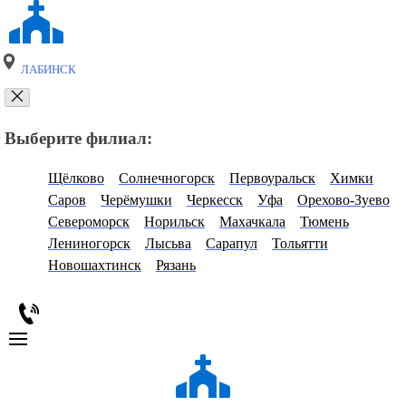
ЛАБИНСК
Выберите филиал:
Щёлково
Солнечногорск
Первоуральск
Химки
Саров
Черёмушки
Черкесск
Уфа
Орехово-Зуево
Североморск
Норильск
Махачкала
Тюмень
Лениногорск
Лысьва
Сарапул
Тольятти
Новошахтинск
Рязань