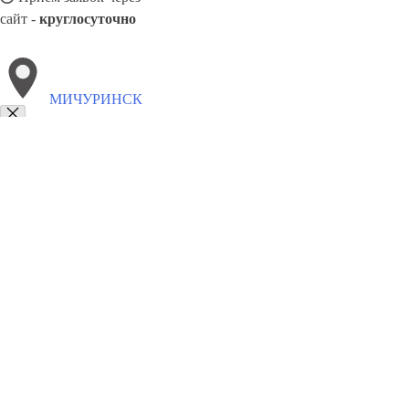
сайт -
круглосуточно
МИЧУРИНСК
Выберите филиал:
Фрязево
Смоленск
Новошахтинск
Хасавюрт
Сызр
Тихорецк
Новочебоксарск
Новоалтайск
8(800)5527584
Заказать звонок
Похоронное бюро в Мичуринске
Услуги
Каталог товаров
Цены
Сотру