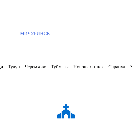
МИЧУРИНСК
щи
Тулун
Черемхово
Туймазы
Новошахтинск
Сарапул