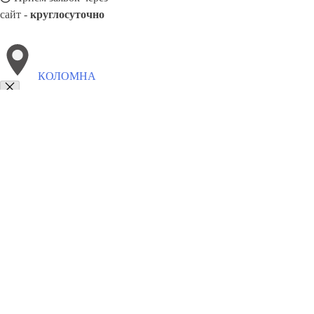
сайт -
круглосуточно
КОЛОМНА
Выберите филиал:
Ногинск
Лыткарино
Тобольск
Курган
Старый Оск
Орехово-Зуево
Кропоткин
Тулун
8(800)5527584
Заказать звонок
Металлоконструкции в Коломне
Изготовление
Услуги
Цены
Сотрудни