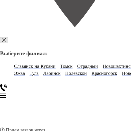
Выберите филиал:
Славянск-на-Кубани
Томск
Отрадный
Новошахтинс
Эжва
Тула
Лабинск
Полевской
Красногорск
Нов
Прием заявок через