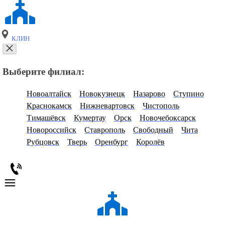
КЛИН
Выберите филиал:
Новоалтайск
Новокузнецк
Назарово
Ступино
Краснокамск
Нижневартовск
Чистополь
Тимашёвск
Кумертау
Орск
Новочебоксарск
Новороссийск
Ставрополь
Свободный
Чита
Рубцовск
Тверь
Оренбург
Королёв