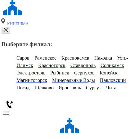
КИНЕШМА
Выберите филиал:
Саров
Раменское
Краснокамск
Находка
Усть-
Илимск
Красногорск
Ставрополь
Соликамск
Электросталь
Рыбинск
Серпухов
Копейск
Магнитогорск
Минеральные Воды
Павловский
Посад
Щёлково
Ярославль
Сургут
Чита