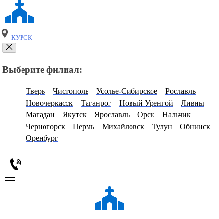
КУРСК
Выберите филиал:
Тверь
Чистополь
Усолье-Сибирское
Рославль
Новочеркасск
Таганрог
Новый Уренгой
Ливны
Магадан
Якутск
Ярославль
Орск
Нальчик
Черногорск
Пермь
Михайловск
Тулун
Обнинск
Оренбург