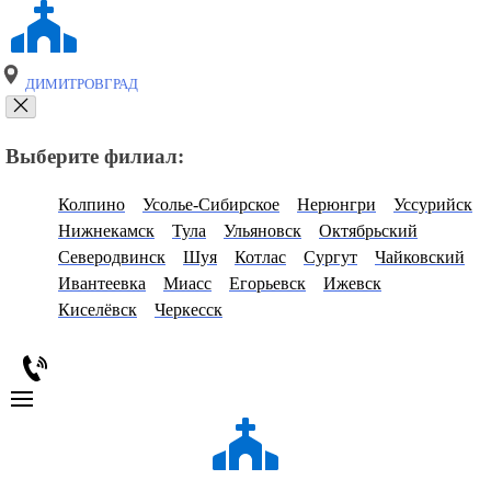
ДИМИТРОВГРАД
Выберите филиал:
Колпино
Усолье-Сибирское
Нерюнгри
Уссурийск
Нижнекамск
Тула
Ульяновск
Октябрьский
Северодвинск
Шуя
Котлас
Сургут
Чайковский
Ивантеевка
Миасс
Егорьевск
Ижевск
Киселёвск
Черкесск