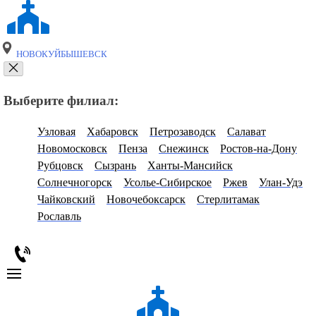
НОВОКУЙБЫШЕВСК
Выберите филиал:
Узловая
Хабаровск
Петрозаводск
Салават
Новомосковск
Пенза
Снежинск
Ростов-на-Дону
Рубцовск
Сызрань
Ханты-Мансийск
Солнечногорск
Усолье-Сибирское
Ржев
Улан-Удэ
Чайковский
Новочебоксарск
Стерлитамак
Рославль