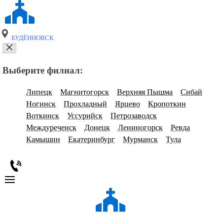
БУДЁННОВСК
Выберите филиал:
Липецк
Магнитогорск
Верхняя Пышма
Сибай
Ногинск
Прохладный
Ярцево
Кропоткин
Воткинск
Уссурийск
Петрозаводск
Междуреченск
Донецк
Лениногорск
Ревда
Камышин
Екатеринбург
Мурманск
Тула