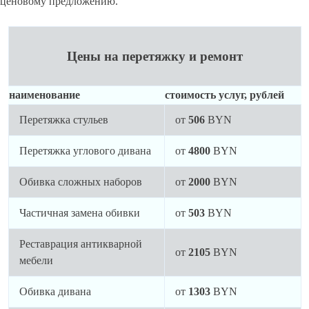
ценовому предложению.
Цены на перетяжку и ремонт
наименование
стоимость услуг, рублей
Перетяжка стульев
от
506
BYN
Перетяжка углового дивана
от
4800
BYN
Обивка сложных наборов
от
2000
BYN
Частичная замена обивки
от
503
BYN
Реставрация антикварной
от
2105
BYN
мебели
Обивка дивана
от
1303
BYN