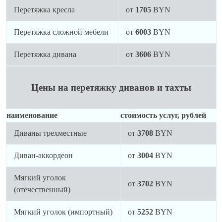
Перетяжка кресла
от
1705
BYN
Перетяжка сложной мебели
от
6003
BYN
Перетяжка дивана
от
3606
BYN
Цены на перетяжку диванов и тахты
наименование
стоимость услуг, рублей
Диваны трехместные
от
3708
BYN
Диван-аккордеон
от
3004
BYN
Мягкий уголок
от
3702
BYN
(отечественный)
Мягкий уголок (импортный)
от
5252
BYN