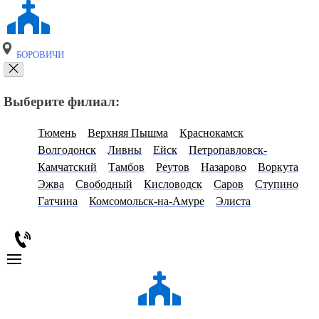
БОРОВИЧИ
Выберите филиал:
Тюмень
Верхняя Пышма
Краснокамск
Волгодонск
Ливны
Ейск
Петропавловск-
Камчатский
Тамбов
Реутов
Назарово
Воркута
Эжва
Свободный
Кисловодск
Саров
Ступино
Гатчина
Комсомольск-на-Амуре
Элиста