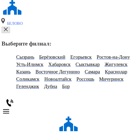
БЕЛОВО
Выберите филиал:
Сызрань
Берёзовский
Егорьевск
Ростов-на-Дону
Усть-Илимск
Хабаровск
Сыктывкар
Жигулевск
Казань
Восточное Дегунино
Самара
Краснодар
Соликамск
Новоалтайск
Россошь
Мичуринск
Геленджик
Дубна
Бор