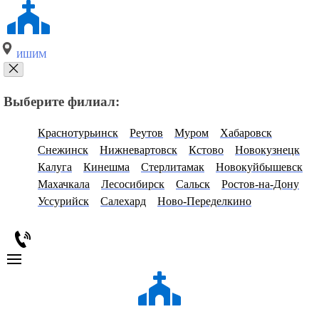
ИШИМ
Выберите филиал:
Краснотурьинск
Реутов
Муром
Хабаровск
Снежинск
Нижневартовск
Кстово
Новокузнецк
Калуга
Кинешма
Стерлитамак
Новокуйбышевск
Махачкала
Лесосибирск
Сальск
Ростов-на-Дону
Уссурийск
Салехард
Ново-Переделкино