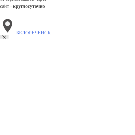
сайт -
круглосуточно
БЕЛОРЕЧЕНСК
Выберите филиал:
Королёв
Каменск
Нижний Тагил
Щекино
Климов
Сибирское
Свободный
Калуга
Сарапул
8(800)5527584
Заказать звонок
Алюминиевые окна в Белореченске
Виды
Цены
Сотрудничество
Конт