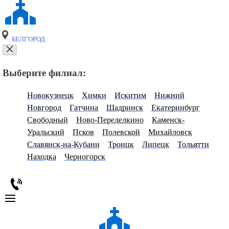
БЕЛГОРОД
Выберите филиал:
Новокузнецк
Химки
Искитим
Нижний
Новгород
Гатчина
Шадринск
Екатеринбург
Свободный
Ново-Переделкино
Каменск-
Уральский
Псков
Полевской
Михайловск
Славянск-на-Кубани
Троицк
Липецк
Тольятти
Находка
Черногорск