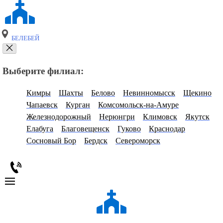
БЕЛЕБЕЙ
Выберите филиал:
Кимры
Шахты
Белово
Невинномысск
Щекино
Чапаевск
Курган
Комсомольск-на-Амуре
Железнодорожный
Нерюнгри
Климовск
Якутск
Елабуга
Благовещенск
Гуково
Краснодар
Сосновый Бор
Бердск
Североморск