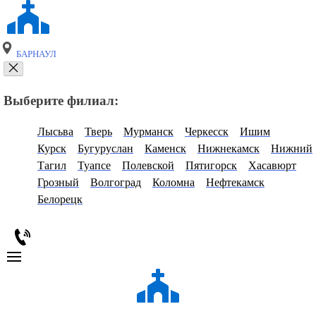
БАРНАУЛ
Выберите филиал:
Лысьва
Тверь
Мурманск
Черкесск
Ишим
Курск
Бугуруслан
Каменск
Нижнекамск
Нижний
Тагил
Туапсе
Полевской
Пятигорск
Хасавюрт
Грозный
Волгоград
Коломна
Нефтекамск
Белорецк