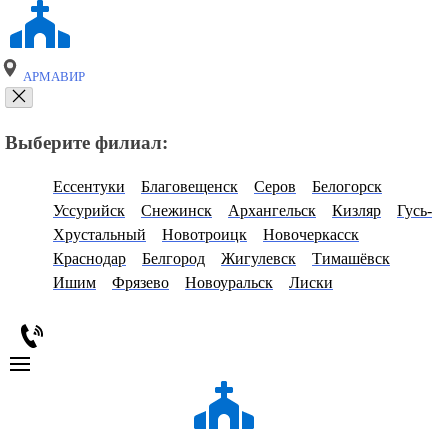
АРМАВИР
Выберите филиал:
Ессентуки
Благовещенск
Серов
Белогорск
Уссурийск
Снежинск
Архангельск
Кизляр
Гусь-
Хрустальный
Новотроицк
Новочеркасск
Краснодар
Белгород
Жигулевск
Тимашёвск
Ишим
Фрязево
Новоуральск
Лиски