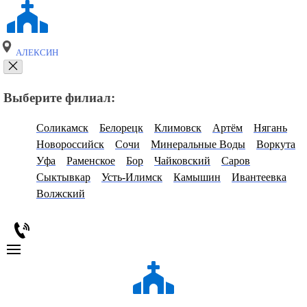
АЛЕКСИН
Выберите филиал:
Соликамск
Белорецк
Климовск
Артём
Нягань
Новороссийск
Сочи
Минеральные Воды
Воркута
Уфа
Раменское
Бор
Чайковский
Саров
Сыктывкар
Усть-Илимск
Камышин
Ивантеевка
Волжский