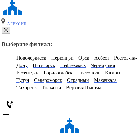
АЛЕКСИН
Выберите филиал:
Новочеркасск
Нерюнгри
Орск
Асбест
Ростов-на-
Дону
Пятигорск
Нефтекамск
Черёмушки
Ессентуки
Борисоглебск
Чистополь
Кимры
Тулун
Североморск
Отрадный
Махачкала
Тихорецк
Тольятти
Верхняя Пышма