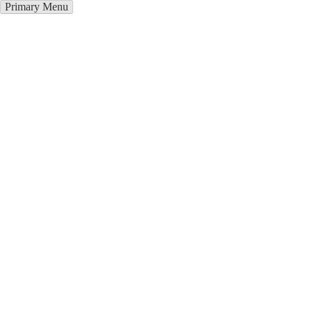
Primary Menu
Окна ПВХ в Вязьме
Отправьте заявку в период действия акции!
и получите бонус.