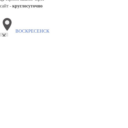
сайт -
круглосуточно
ВОСКРЕСЕНСК
Выберите филиал:
Егорьевск
Домодедово
Омск
Отрадный
Горно-Алт
Северодвинск
Южно-Сахалинск
Орск
Выкса
Ново
8(800)5527584
Заказать звонок
Песок в Воскресенске
Виды
Услуги
Цены
Сотрудничество
Контакты