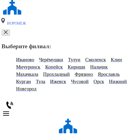
ВОРОНЕЖ
Выберите филиал:
Иваново
Черёмушки
Тулун
Смоленск
Клин
Мичуринск
Копейск
Кириши
Нальчик
Махачкала
Прохладный
Фрязино
Ярославль
Курган
Тула
Ижевск
Чусовой
Орск
Нижний
Новгород