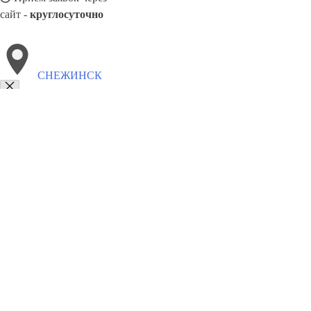
сайт -
круглосуточно
СНЕЖИНСК
Выберите филиал:
Усолье-Сибирское
Химки
Сосновый Бор
Чусовой
Тюмень
Череповец
Энгельс
Эжва
8(800)5527584
Заказать звонок
Металлоконструкции в Снежинске
Изготовление
Услуги
Цены
Сотруд