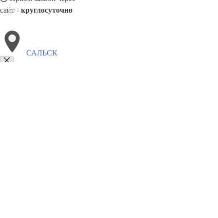
сайт -
круглосуточно
САЛЬСК
Выберите филиал:
Черемхово
Хасавюрт
Ступино
Электросталь
Сызр
Шадринск
Щекино
Ярцево
Солнечногорск
8(800)5527584
Заказать звонок
Благоустройство в Сальске
Памятники
Ограды
Укладка плитки
Цены
С