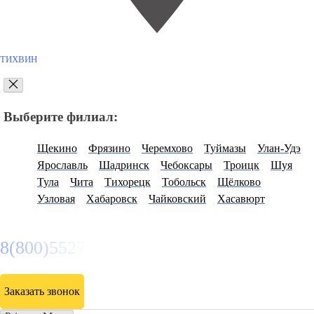
ТИХВИН
Выберите филиал:
Щекино
Фрязино
Черемхово
Туймазы
Улан-Удэ
Ярославль
Шадринск
Чебоксары
Троицк
Шуя
Тула
Чита
Тихорецк
Тобольск
Щёлково
Узловая
Хабаровск
Чайковский
Хасавюрт
8(800)5527584
Заказать звонок