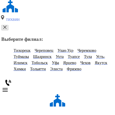
ТИХВИН
Выберите филиал:
Тихорецк
Череповец
Улан-Удэ
Черемхово
Туймазы
Шадринск
Ухта
Туапсе
Тула
Усть-
Илимск
Тобольск
Уфа
Ярцево
Чехов
Якутск
Химки
Тольятти
Элиста
Фрязево