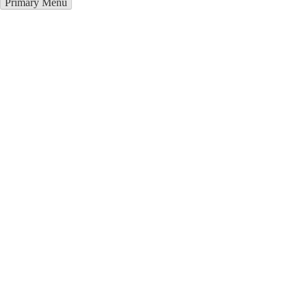
Primary Menu
Благоустройство могил в
Тихвине
Отправьте заявку в период действия акции!
и получите бонус