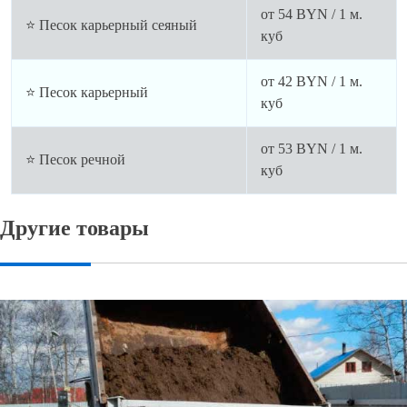
от
54
BYN / 1 м.
⭐ Песок карьерный сеяный
куб
от
42
BYN / 1 м.
⭐ Песок карьерный
куб
от
53
BYN / 1 м.
⭐ Песок речной
куб
Другие товары