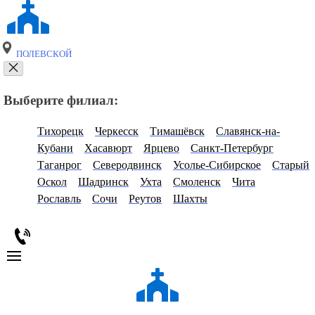
ПОЛЕВСКОЙ
Выберите филиал:
Тихорецк
Черкесск
Тимашёвск
Славянск-на-
Кубани
Хасавюрт
Ярцево
Санкт-Петербург
Таганрог
Северодвинск
Усолье-Сибирское
Старый
Оскол
Шадринск
Ухта
Смоленск
Чита
Рославль
Сочи
Реутов
Шахты