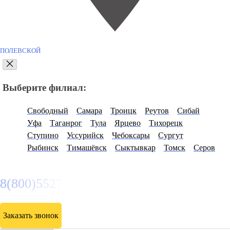
ПОЛЕВСКОЙ
Выберите филиал:
Свободный
Самара
Троицк
Реутов
Сибай
Уфа
Таганрог
Тула
Ярцево
Тихорецк
Ступино
Уссурийск
Чебоксары
Сургут
Рыбинск
Тимашёвск
Сыктывкар
Томск
Серов
8(800)5527584
Заказать звонок