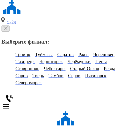
ОРЁЛ
Выберите филиал:
Троицк
Туймазы
Саратов
Ржев
Череповец
Тихорецк
Черногорск
Черёмушки
Пенза
Ставрополь
Чебоксары
Старый Оскол
Ревда
Саров
Тверь
Тамбов
Серов
Пятигорск
Североморск