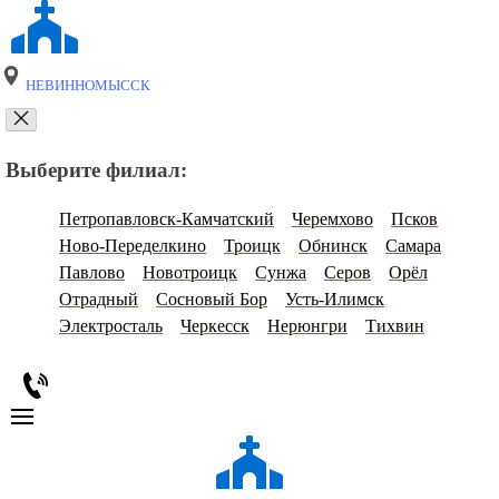
НЕВИННОМЫССК
Выберите филиал:
Петропавловск-Камчатский
Черемхово
Псков
Ново-Переделкино
Троицк
Обнинск
Самара
Павлово
Новотроицк
Сунжа
Серов
Орёл
Отрадный
Сосновый Бор
Усть-Илимск
Электросталь
Черкесск
Нерюнгри
Тихвин