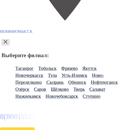
НЕВИННОМЫССК
Выберите филиал:
Таганрог
Тобольск
Фрязево
Якутск
Новочеркасск
Тула
Усть-Илимск
Ново-
Переделкино
Сызрань
Обнинск
Нефтеюганск
Озёрск
Саров
Щёлково
Тверь
Салават
Нижнекамск
Новочебоксарск
Ступино
8(800)5527584