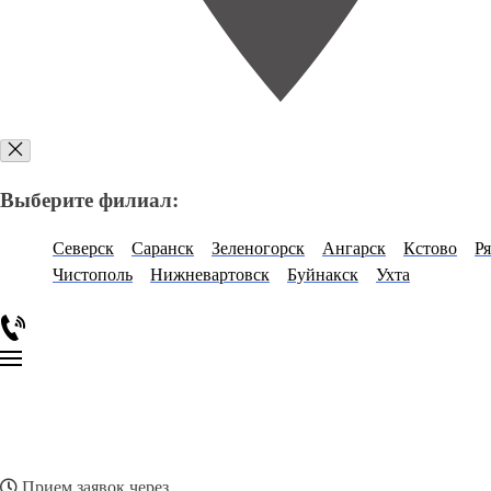
Выберите филиал:
Северск
Саранск
Зеленогорск
Ангарск
Кстово
Ря
Чистополь
Нижневартовск
Буйнакск
Ухта
Прием заявок через