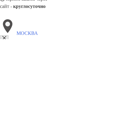
сайт -
круглосуточно
МОСКВА
Выберите филиал:
Асбест
Армавир
Лесной
Прокопьевск
Дмитров
Е
Когалым
Артём
Краснокаменск
Ханты-Мансийск
8(800)5527584
Заказать звонок
Натяжные потолки в Москве
Назначение
Виды
Цены
Сотрудничество