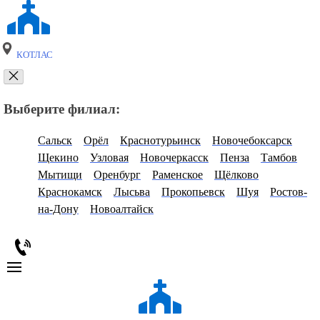
КОТЛАС
Выберите филиал:
Сальск
Орёл
Краснотурьинск
Новочебоксарск
Щекино
Узловая
Новочеркасск
Пенза
Тамбов
Мытищи
Оренбург
Раменское
Щёлково
Краснокамск
Лысьва
Прокопьевск
Шуя
Ростов-
на-Дону
Новоалтайск