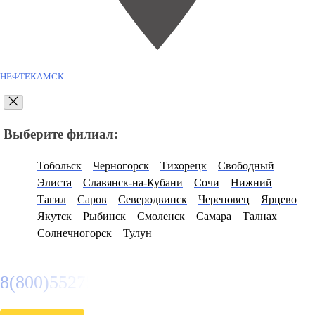
НЕФТЕКАМСК
Выберите филиал:
Тобольск
Черногорск
Тихорецк
Свободный
Элиста
Славянск-на-Кубани
Сочи
Нижний
Тагил
Саров
Северодвинск
Череповец
Ярцево
Якутск
Рыбинск
Смоленск
Самара
Талнах
Солнечногорск
Тулун
8(800)5527584