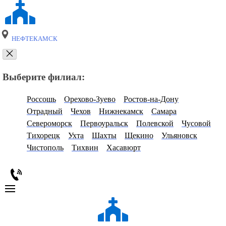
НЕФТЕКАМСК
Выберите филиал:
Россошь
Орехово-Зуево
Ростов-на-Дону
Отрадный
Чехов
Нижнекамск
Самара
Североморск
Первоуральск
Полевской
Чусовой
Тихорецк
Ухта
Шахты
Щекино
Ульяновск
Чистополь
Тихвин
Хасавюрт