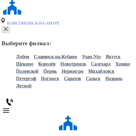
КОМСОМОЛЬСК-НА-АМУРЕ
Выберите филиал:
Лобня
Славянск-на-Кубани
Улан-Удэ
Якутск
Щекино
Королёв
Новотроицк
Салехард
Химки
Полевской
Пермь
Нерюнгри
Михайловск
Петергоф
Ногинск
Саратов
Сальск
Назрань
Лесной