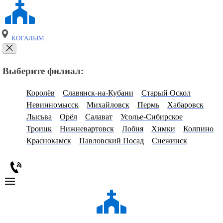
КОГАЛЫМ
Выберите филиал:
Королёв
Славянск-на-Кубани
Старый Оскол
Невинномысск
Михайловск
Пермь
Хабаровск
Лысьва
Орёл
Салават
Усолье-Сибирское
Троицк
Нижневартовск
Лобня
Химки
Колпино
Краснокамск
Павловский Посад
Снежинск